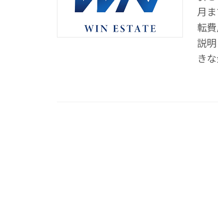
月ま
転費
説明
きな