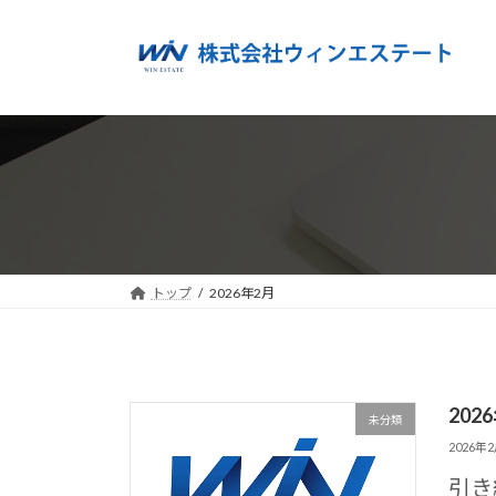
コ
ナ
ン
ビ
テ
ゲ
ン
ー
ツ
シ
へ
ョ
ス
ン
キ
に
ッ
移
プ
動
トップ
2026年2月
20
未分類
2026年
引き