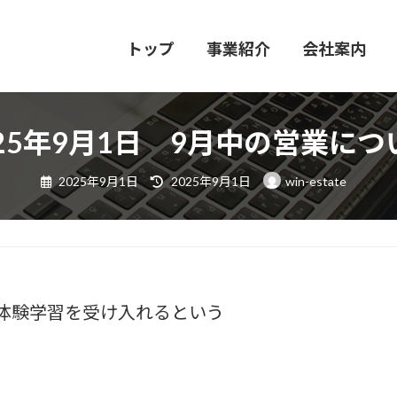
トップ
事業紹介
会社案内
025年9月1日 9月中の営業につ
最
2025年9月1日
2025年9月1日
win-estate
終
更
新
日
時
:
体験学習を受け入れるという