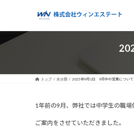
コ
ナ
ン
ビ
テ
ゲ
ン
ー
ツ
シ
へ
ョ
2
ス
ン
キ
に
ッ
移
プ
動
トップ
未分類
2025年9月1日 9月中の営業について
1年前の9月、弊社では中学生の職場
ご案内をさせていただきました。